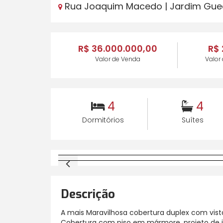
Rua Joaquim Macedo | Jardim Gueda
R$ 36.000.000,00
R$ 
Valor de Venda
Valor
4
4
Dormitórios
Suítes
Descrição
A mais Maravilhosa cobertura duplex com vista
Cobertura com piso em mármore, projeto de i