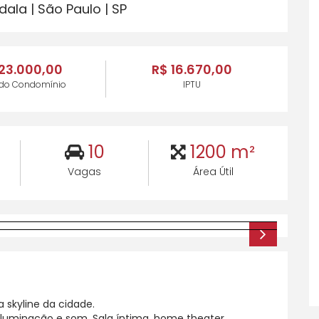
la | São Paulo | SP
23.000,00
R$ 16.670,00
 do Condomínio
IPTU
10
1200 m²
Vagas
Área Útil
 skyline da cidade.
luminação e som. Sala íntima, home theater,