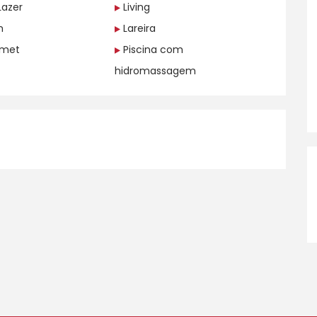
Lazer
Living
m
Lareira
rmet
Piscina com
hidromassagem