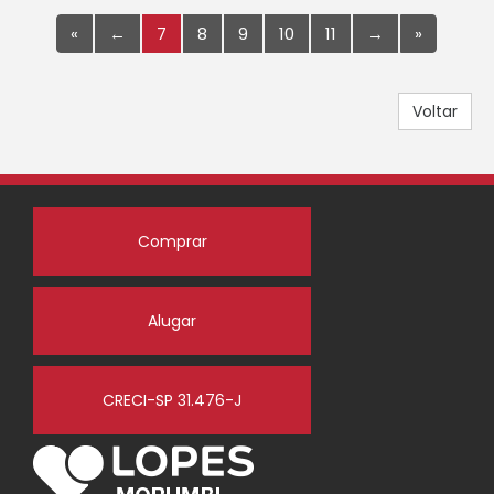
«
←
7
8
9
10
11
→
»
Voltar
Comprar
Alugar
CRECI-SP 31.476-J