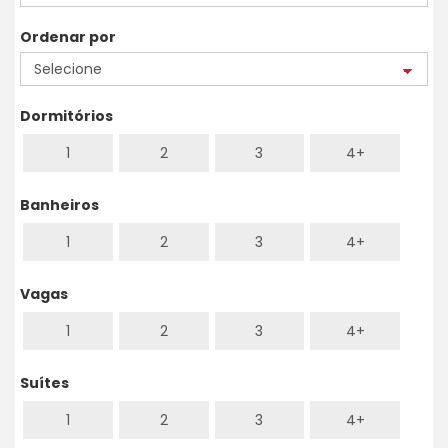
Ordenar por
Dormitórios
1
2
3
4+
Banheiros
1
2
3
4+
Vagas
1
2
3
4+
Suítes
1
2
3
4+